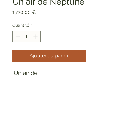
Un air de Neptune
Prix
1 720,00 €
Quantité
*
Ajouter au panier
Un air de
Neptune: 100x65cm,
Techniques mixtes : "encres
Aquarellables, encre de
chine, marqueurs, poudres
métalliques et feuilles d'or
sur papier aquarelle,
marouflé sur toile".