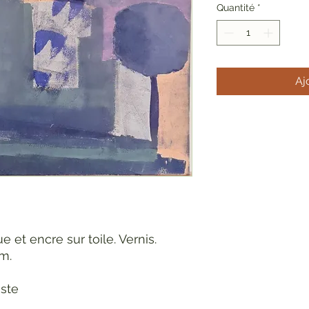
Quantité
*
Aj
e et encre sur toile. Vernis.
m.
iste