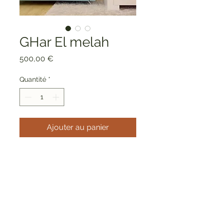
GHar El melah
Prix
500,00 €
Quantité
*
Ajouter au panier
Voyage à GHar El melah
Peinture
Artiste confirmé et œuvre
certifiée.
Dimension : 1m * 80 cm
Technique : acrylique sur